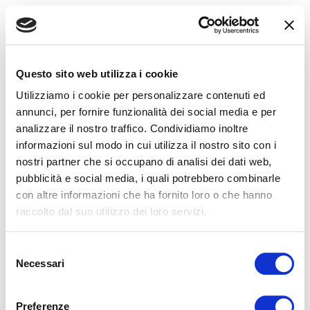
Questo sito web utilizza i cookie
Utilizziamo i cookie per personalizzare contenuti ed
annunci, per fornire funzionalità dei social media e per
analizzare il nostro traffico. Condividiamo inoltre
informazioni sul modo in cui utilizza il nostro sito con i
nostri partner che si occupano di analisi dei dati web,
pubblicità e social media, i quali potrebbero combinarle
con altre informazioni che ha fornito loro o che hanno
raccolto dal suo utilizzo dei loro servizi.
Selezione
Necessari
del
consenso
Application error: a
client
-side exception has occurred while
Preferenze
loading
www.beatdata.it
(see the
browser console
for more